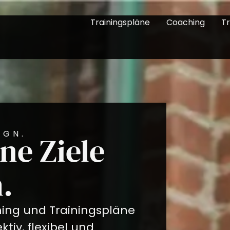
Trainingspläne
Coaching
Tr
IGN.
ne Ziele
.
hing und Trainingspläne
ktiv, flexibel und